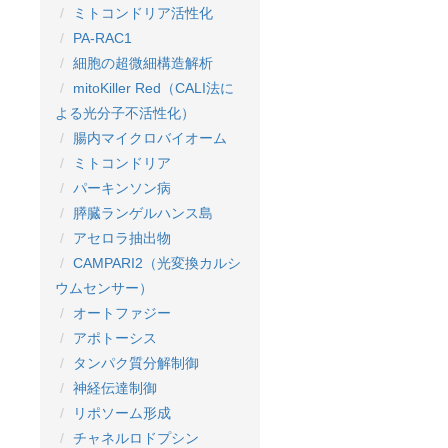
ミトコンドリア活性化
PA-RAC1
細胞の超微細構造解析
mitoKiller Red（CALI法に
よる光分子不活性化）
腸内マイクロバイオーム
ミトコンドリア
パーキンソン病
膵臓ランゲルハンス島
アセロラ抽出物
CAMPARI2（光変換カルシ
ウムセンサー）
オートファジー
アポトーシス
タンパク質分解制御
神経伝達制御
リポソーム形成
チャネルロドプシン