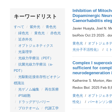
Inhibition of Mitoc
Dopaminergic Neuro
キーワードリスト
Caenorhabditis ele
すべて
紫外光
青色光
Javier Huayta, Joel N. M
緑色光
黄色光
赤色光
bioRxiv Oct 23 2025 . do
近赤外光
黄色光
オプトジェネ
オプトジェネティクス
光分子不活性化）
ミ
光薬理学
光線力学療法（PDT）
Complex I superoxi
抗菌光線力学療法（a-
sufficient for comp
PDT）
neurodegeneration 
光駆動近接依存性ビオチン
Katherine S. Morton, Ale
標識法
Redox Biol. 2025 Feb 8;
光ゲノム編集
再生医療
黄色光
オプトジェネ
iPS細胞
性化）
パーキンソン
ドラッグデリバリー
プロテオーム
代謝工学