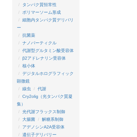
タンパク質恒常性
ポリマーソーム形成
細胞内タンパク質デリバリ
ー
抗菌薬
ナノパーティクル
代謝型グルタミン酸受容体
β2アドレナリン受容体
核小体
デジタルホログラフィック
顕微鏡
線虫
代謝
Cry2olig（光タンパク質凝
集）
光代謝フラックス制御
大腸菌
解糖系制御
アデノシンA2A受容体
遺伝子デリバリー