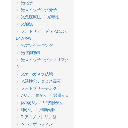
光化学
光スイッチング分子
光免疫療法
光毒性
光触媒
フォトリアーゼ（光による
DNA修復）
光アンケージング
光防御効果
光スイッチングナノリアク
ター
光オルガネラ破壊
光活性化テタヌス毒素
フォトブリーチング
がん
胃がん
腎臓がん
休眠がん
甲状腺がん
肺がん
滑膜肉腫
5-アミノブレリン酸
ベルテポルフィン