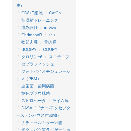
成）
CD8+T細胞
CatCh
筋収縮トレーニング
痛み評価
in-vivo
ChrimsonR
ハエ
軟部肉腫
骨肉腫
BODIPY
COUPY
クロリンe6
スニチニブ
ゼブラフィッシュ
フォトバイオモジュレーシ
ョン（PBM）
虫歯菌・歯周病菌
黄色ブドウ球菌
スピロヘータ
ライム病
DASA（ドナー-アクセプタ
ーステンハウス付加物）
ナチュラルキラー細胞
光タンパク質ライゲーショ