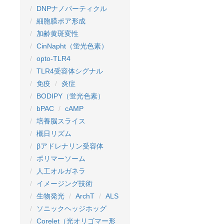
DNPナノパーティクル
細胞膜ポア形成
加齢黄斑変性
CinNapht（蛍光色素）
opto-TLR4
TLR4受容体シグナル
免疫
炎症
BODIPY（蛍光色素）
bPAC
cAMP
培養脳スライス
概日リズム
βアドレナリン受容体
ポリマーソーム
人工オルガネラ
イメージング技術
生物発光
ArchT
ALS
ソニックヘッジホッグ
Corelet（光オリゴマー形