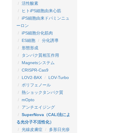
活性酸素
ヒトiPS細胞由来心筋
iPS細胞由来ドパミンニュ
ーロン
iPS細胞分化筋肉
ES細胞
分化誘導
形態形成
タンパク質相互作用
Magnetsシステム
CRISPR-Cas9
LOV2-BAX
LOV-Turbo
ポリフェノール
熱ショックタンパク質
mOpto
アンチエイジング
SuperNova（CALI法によ
る光分子不活性化）
光線皮膚症
多形日光疹