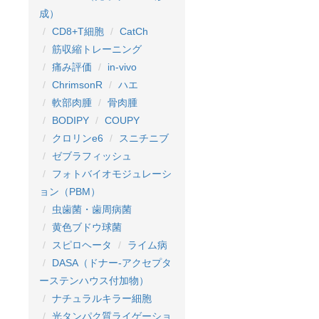
成）
CD8+T細胞
CatCh
筋収縮トレーニング
痛み評価
in-vivo
ChrimsonR
ハエ
軟部肉腫
骨肉腫
BODIPY
COUPY
クロリンe6
スニチニブ
ゼブラフィッシュ
フォトバイオモジュレーシ
ョン（PBM）
虫歯菌・歯周病菌
黄色ブドウ球菌
スピロヘータ
ライム病
DASA（ドナー-アクセプタ
ーステンハウス付加物）
ナチュラルキラー細胞
光タンパク質ライゲーショ