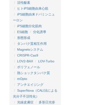
活性酸素
ヒトiPS細胞由来心筋
iPS細胞由来ドパミンニュ
ーロン
iPS細胞分化筋肉
ES細胞
分化誘導
形態形成
タンパク質相互作用
Magnetsシステム
CRISPR-Cas9
LOV2-BAX
LOV-Turbo
ポリフェノール
熱ショックタンパク質
mOpto
アンチエイジング
SuperNova（CALI法による
光分子不活性化）
光線皮膚症
多形日光疹