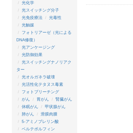
光化学
光スイッチング分子
光免疫療法
光毒性
光触媒
フォトリアーゼ（光による
DNA修復）
光アンケージング
光防御効果
光スイッチングナノリアク
ター
光オルガネラ破壊
光活性化テタヌス毒素
フォトブリーチング
がん
胃がん
腎臓がん
休眠がん
甲状腺がん
肺がん
滑膜肉腫
5-アミノブレリン酸
ベルテポルフィン