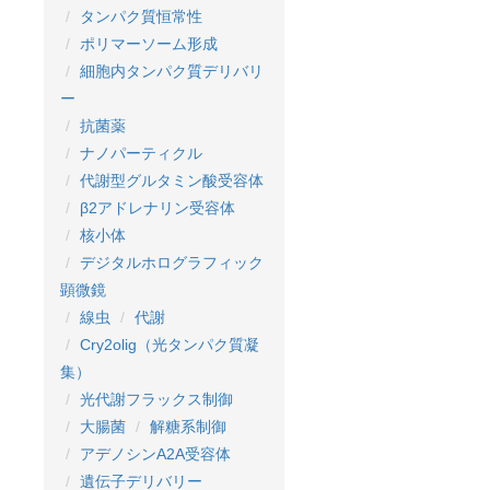
タンパク質恒常性
ポリマーソーム形成
細胞内タンパク質デリバリ
ー
抗菌薬
ナノパーティクル
代謝型グルタミン酸受容体
β2アドレナリン受容体
核小体
デジタルホログラフィック
顕微鏡
線虫
代謝
Cry2olig（光タンパク質凝
集）
光代謝フラックス制御
大腸菌
解糖系制御
アデノシンA2A受容体
遺伝子デリバリー