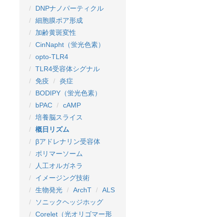
DNPナノパーティクル
細胞膜ポア形成
加齢黄斑変性
CinNapht（蛍光色素）
opto-TLR4
TLR4受容体シグナル
免疫
炎症
BODIPY（蛍光色素）
bPAC
cAMP
培養脳スライス
概日リズム
βアドレナリン受容体
ポリマーソーム
人工オルガネラ
イメージング技術
生物発光
ArchT
ALS
ソニックヘッジホッグ
Corelet（光オリゴマー形