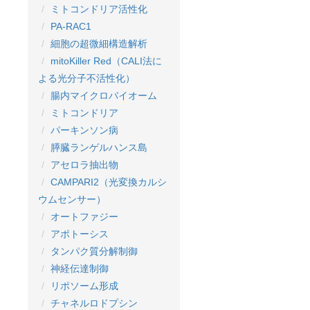
ミトコンドリア活性化
PA-RAC1
細胞の超微細構造解析
mitoKiller Red（CALI法に
よる光分子不活性化）
腸内マイクロバイオーム
ミトコンドリア
パーキンソン病
膵臓ランゲルハンス島
アセロラ抽出物
CAMPARI2（光変換カルシ
ウムセンサー）
オートファジー
アポトーシス
タンパク質分解制御
神経伝達制御
リポソーム形成
チャネルロドプシン