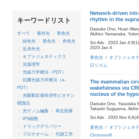
Network-driven intr
rhythm in the supr
キーワードリスト
Daisuke Ono, Huan Wang
すべて
紫外光
青色光
Akihiro Yamanaka, Yulon
緑色光
黄色光
赤色光
Sci Adv . 2023 Jan 4;9(
2023 Jan 4.
近赤外光
オプトジェネティクス
青色光
オプトジェネ
光薬理学
日リズム
光線力学療法（PDT）
抗菌光線力学療法（a-
The mammalian circ
wakefulness via CRF
PDT）
nucleus of the hyp
光駆動近接依存性ビオチン
標識法
Daisuke Ono, Yasutaka M
Takashi Sugiyama, Akih
光ゲノム編集
再生医療
Sci Adv . 2020 Nov 6;6(
iPS細胞
ドラッグデリバリー
黄色光
オプトジェネ
プロテオーム
代謝工学
ChrimsonR