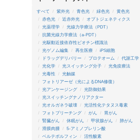
すべて
紫外光
青色光
緑色光
黄色光
赤色光
近赤外光
オプトジェネティクス
光薬理学
光線力学療法（PDT）
抗菌光線力学療法（a-PDT）
光駆動近接依存性ビオチン標識法
光ゲノム編集
再生医療
iPS細胞
ドラッグデリバリー
プロテオーム
代謝工学
光化学
光スイッチング分子
光免疫療法
光毒性
光触媒
フォトリアーゼ（光によるDNA修復）
光アンケージング
光防御効果
光スイッチングナノリアクター
光オルガネラ破壊
光活性化テタヌス毒素
フォトブリーチング
がん
胃がん
腎臓がん
休眠がん
甲状腺がん
肺がん
滑膜肉腫
5-アミノブレリン酸
ベルテポルフィン
活性酸素