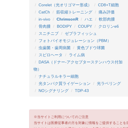
Corelet（光オリゴマー形成）
CD8+T細胞
CatCh
筋収縮トレーニング
痛み評価
in-vivo
ChrimsonR
ハエ
軟部肉腫
骨肉腫
BODIPY
COUPY
クロリンe6
スニチニブ
ゼブラフィッシュ
フォトバイオモジュレーション（PBM）
虫歯菌・歯周病菌
黄色ブドウ球菌
スピロヘータ
ライム病
DASA（ドナー-アクセプターステンハウス付加
物）
ナチュラルキラー細胞
光タンパク質ライゲーション
光ラベリング
NOシグナリング
TDP-43
※当サイトご利用についてのご注意
当サイトは医療従事者の方を対象に情報をご提供することを