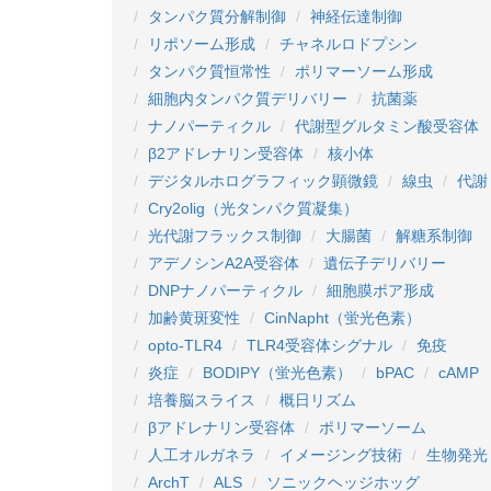
タンパク質分解制御
神経伝達制御
リポソーム形成
チャネルロドプシン
タンパク質恒常性
ポリマーソーム形成
細胞内タンパク質デリバリー
抗菌薬
ナノパーティクル
代謝型グルタミン酸受容体
β2アドレナリン受容体
核小体
デジタルホログラフィック顕微鏡
線虫
代謝
Cry2olig（光タンパク質凝集）
光代謝フラックス制御
大腸菌
解糖系制御
アデノシンA2A受容体
遺伝子デリバリー
DNPナノパーティクル
細胞膜ポア形成
加齢黄斑変性
CinNapht（蛍光色素）
opto-TLR4
TLR4受容体シグナル
免疫
炎症
BODIPY（蛍光色素）
bPAC
cAMP
培養脳スライス
概日リズム
βアドレナリン受容体
ポリマーソーム
人工オルガネラ
イメージング技術
生物発光
ArchT
ALS
ソニックヘッジホッグ