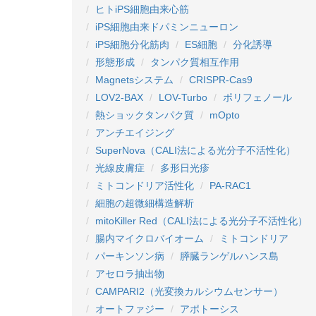
ヒトiPS細胞由来心筋
iPS細胞由来ドパミンニューロン
iPS細胞分化筋肉
ES細胞
分化誘導
形態形成
タンパク質相互作用
Magnetsシステム
CRISPR-Cas9
LOV2-BAX
LOV-Turbo
ポリフェノール
熱ショックタンパク質
mOpto
アンチエイジング
SuperNova（CALI法による光分子不活性化）
光線皮膚症
多形日光疹
ミトコンドリア活性化
PA-RAC1
細胞の超微細構造解析
mitoKiller Red（CALI法による光分子不活性化）
腸内マイクロバイオーム
ミトコンドリア
パーキンソン病
膵臓ランゲルハンス島
アセロラ抽出物
CAMPARI2（光変換カルシウムセンサー）
オートファジー
アポトーシス