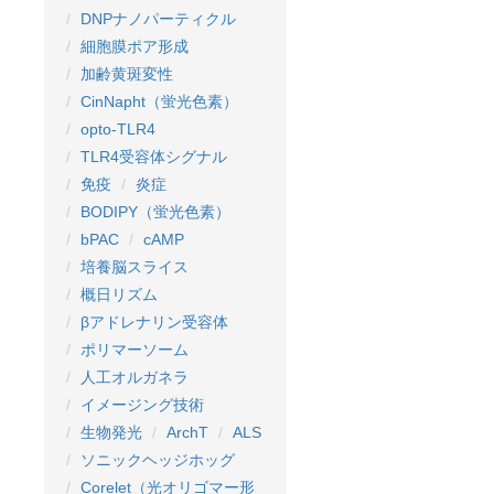
DNPナノパーティクル
細胞膜ポア形成
加齢黄斑変性
CinNapht（蛍光色素）
opto-TLR4
TLR4受容体シグナル
免疫
炎症
BODIPY（蛍光色素）
bPAC
cAMP
培養脳スライス
概日リズム
βアドレナリン受容体
ポリマーソーム
人工オルガネラ
イメージング技術
生物発光
ArchT
ALS
ソニックヘッジホッグ
Corelet（光オリゴマー形