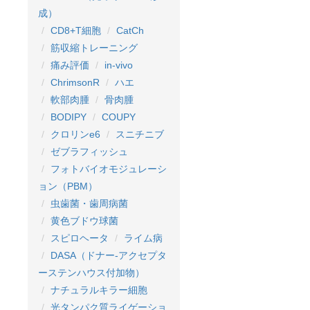
成）
CD8+T細胞
CatCh
筋収縮トレーニング
痛み評価
in-vivo
ChrimsonR
ハエ
軟部肉腫
骨肉腫
BODIPY
COUPY
クロリンe6
スニチニブ
ゼブラフィッシュ
フォトバイオモジュレーシ
ョン（PBM）
虫歯菌・歯周病菌
黄色ブドウ球菌
スピロヘータ
ライム病
DASA（ドナー-アクセプタ
ーステンハウス付加物）
ナチュラルキラー細胞
光タンパク質ライゲーショ