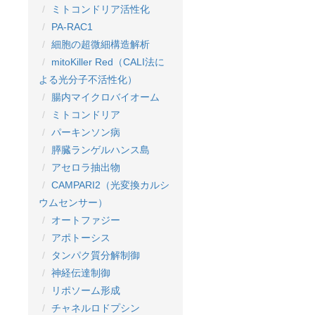
ミトコンドリア活性化
PA-RAC1
細胞の超微細構造解析
mitoKiller Red（CALI法に
よる光分子不活性化）
腸内マイクロバイオーム
ミトコンドリア
パーキンソン病
膵臓ランゲルハンス島
アセロラ抽出物
CAMPARI2（光変換カルシ
ウムセンサー）
オートファジー
アポトーシス
タンパク質分解制御
神経伝達制御
リポソーム形成
チャネルロドプシン