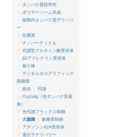
タンパク質恒常性
ポリマーソーム形成
細胞内タンパク質デリバリ
ー
抗菌薬
ナノパーティクル
代謝型グルタミン酸受容体
β2アドレナリン受容体
核小体
デジタルホログラフィック
顕微鏡
線虫
代謝
Cry2olig（光タンパク質凝
集）
光代謝フラックス制御
大腸菌
解糖系制御
アデノシンA2A受容体
遺伝子デリバリー