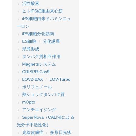
活性酸素
ヒトiPS細胞由来心筋
iPS細胞由来ドパミンニュ
ーロン
iPS細胞分化筋肉
ES細胞
分化誘導
形態形成
タンパク質相互作用
Magnetsシステム
CRISPR-Cas9
LOV2-BAX
LOV-Turbo
ポリフェノール
熱ショックタンパク質
mOpto
アンチエイジング
SuperNova（CALI法による
光分子不活性化）
光線皮膚症
多形日光疹