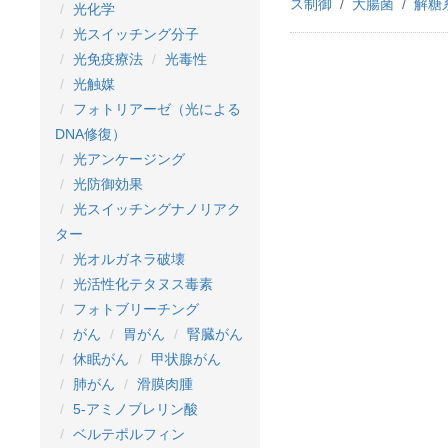
ス制御
大腸菌
解糖
光化学
光スイッチング分子
光免疫療法
光毒性
光触媒
フォトリアーゼ（光による
DNA修復）
光アンケージング
光防御効果
光スイッチングナノリアク
ター
光オルガネラ破壊
光活性化テタヌス毒素
フォトブリーチング
がん
胃がん
腎臓がん
休眠がん
甲状腺がん
肺がん
滑膜肉腫
5-アミノブレリン酸
ベルテポルフィン