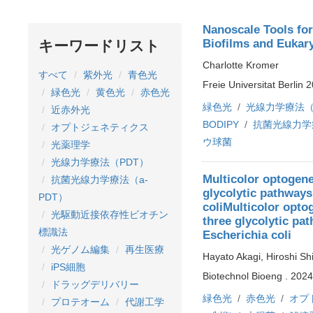
Nanoscale Tools for
Biofilms and Eukary
キーワードリスト
Charlotte Kromer
すべて
紫外光
青色光
Freie Universitat Berlin
緑色光
黄色光
赤色光
緑色光
光線力学療法（
近赤外光
BODIPY
抗菌光線力学療
オプトジェネティクス
ウ球菌
光薬理学
光線力学療法（PDT）
Multicolor optogenet
抗菌光線力学療法（a-
glycolytic pathway
PDT）
coliMulticolor optog
光駆動近接依存性ビオチン
three glycolytic p
標識法
Escherichia coli
光ゲノム編集
再生医療
Hayato Akagi, Hiroshi Sh
iPS細胞
Biotechnol Bioeng . 2024
ドラッグデリバリー
緑色光
赤色光
オプ
プロテオーム
代謝工学