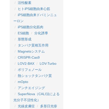
活性酸素
ヒトiPS細胞由来心筋
iPS細胞由来ドパミンニュ
ーロン
iPS細胞分化筋肉
ES細胞
分化誘導
形態形成
タンパク質相互作用
Magnetsシステム
CRISPR-Cas9
LOV2-BAX
LOV-Turbo
ポリフェノール
熱ショックタンパク質
mOpto
アンチエイジング
SuperNova（CALI法による
光分子不活性化）
光線皮膚症
多形日光疹