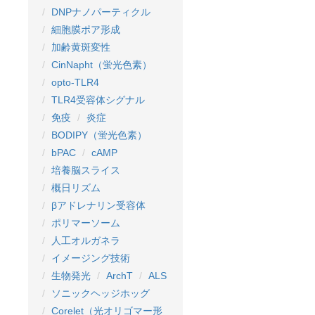
DNPナノパーティクル
細胞膜ポア形成
加齢黄斑変性
CinNapht（蛍光色素）
opto-TLR4
TLR4受容体シグナル
免疫
炎症
BODIPY（蛍光色素）
bPAC
cAMP
培養脳スライス
概日リズム
βアドレナリン受容体
ポリマーソーム
人工オルガネラ
イメージング技術
生物発光
ArchT
ALS
ソニックヘッジホッグ
Corelet（光オリゴマー形