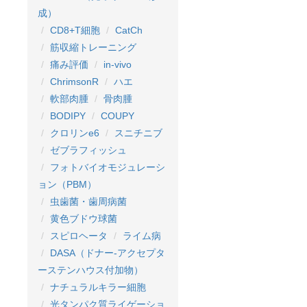
成）
CD8+T細胞
CatCh
筋収縮トレーニング
痛み評価
in-vivo
ChrimsonR
ハエ
軟部肉腫
骨肉腫
BODIPY
COUPY
クロリンe6
スニチニブ
ゼブラフィッシュ
フォトバイオモジュレーシ
ョン（PBM）
虫歯菌・歯周病菌
黄色ブドウ球菌
スピロヘータ
ライム病
DASA（ドナー-アクセプタ
ーステンハウス付加物）
ナチュラルキラー細胞
光タンパク質ライゲーショ