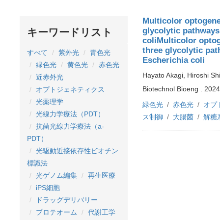
Multicolor optogenet
glycolytic pathway
キーワードリスト
coliMulticolor optog
three glycolytic p
すべて
紫外光
青色光
Escherichia coli
緑色光
黄色光
赤色光
Hayato Akagi, Hiroshi Sh
近赤外光
Biotechnol Bioeng . 2024
オプトジェネティクス
光薬理学
緑色光
赤色光
オプ
光線力学療法（PDT）
ス制御
大腸菌
解糖
抗菌光線力学療法（a-
PDT）
光駆動近接依存性ビオチン
標識法
光ゲノム編集
再生医療
iPS細胞
ドラッグデリバリー
プロテオーム
代謝工学