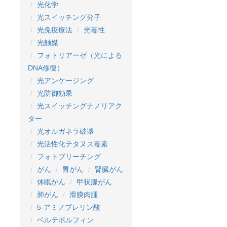
光化学
光スイッチング分子
光免疫療法
光毒性
光触媒
フォトリアーゼ（光による
DNA修復）
光アンケージング
光防御効果
光スイッチングナノリアク
ター
光オルガネラ破壊
光活性化テタヌス毒素
フォトブリーチング
がん
胃がん
腎臓がん
休眠がん
甲状腺がん
肺がん
滑膜肉腫
5-アミノブレリン酸
ベルテポルフィン