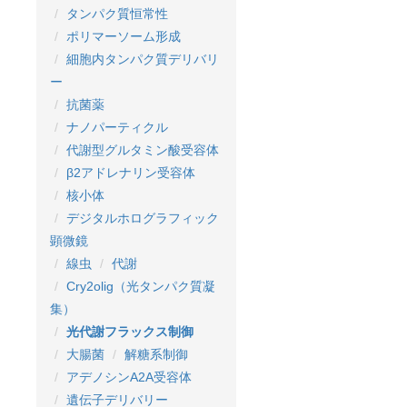
タンパク質恒常性
ポリマーソーム形成
細胞内タンパク質デリバリ
ー
抗菌薬
ナノパーティクル
代謝型グルタミン酸受容体
β2アドレナリン受容体
核小体
デジタルホログラフィック
顕微鏡
線虫
代謝
Cry2olig（光タンパク質凝
集）
光代謝フラックス制御
大腸菌
解糖系制御
アデノシンA2A受容体
遺伝子デリバリー