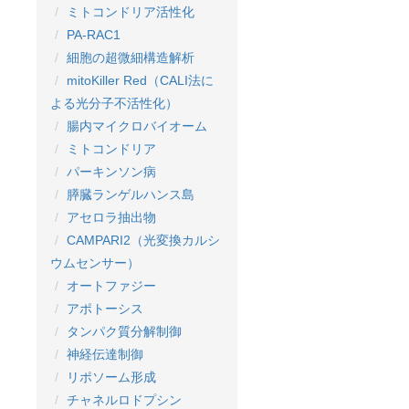
ミトコンドリア活性化
PA-RAC1
細胞の超微細構造解析
mitoKiller Red（CALI法に
よる光分子不活性化）
腸内マイクロバイオーム
ミトコンドリア
パーキンソン病
膵臓ランゲルハンス島
アセロラ抽出物
CAMPARI2（光変換カルシ
ウムセンサー）
オートファジー
アポトーシス
タンパク質分解制御
神経伝達制御
リポソーム形成
チャネルロドプシン