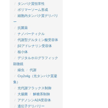
タンパク質恒常性
ポリマーソーム形成
細胞内タンパク質デリバリ
ー
抗菌薬
ナノパーティクル
代謝型グルタミン酸受容体
β2アドレナリン受容体
核小体
デジタルホログラフィック
顕微鏡
線虫
代謝
Cry2olig（光タンパク質凝
集）
光代謝フラックス制御
大腸菌
解糖系制御
アデノシンA2A受容体
遺伝子デリバリー