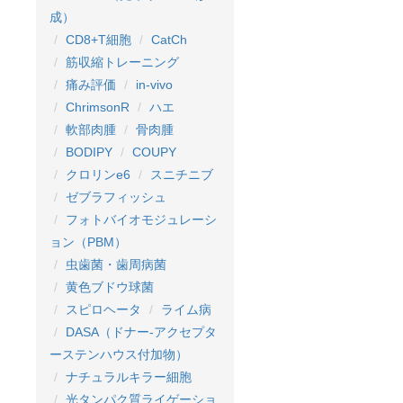
成）
CD8+T細胞
CatCh
筋収縮トレーニング
痛み評価
in-vivo
ChrimsonR
ハエ
軟部肉腫
骨肉腫
BODIPY
COUPY
クロリンe6
スニチニブ
ゼブラフィッシュ
フォトバイオモジュレーシ
ョン（PBM）
虫歯菌・歯周病菌
黄色ブドウ球菌
スピロヘータ
ライム病
DASA（ドナー-アクセプタ
ーステンハウス付加物）
ナチュラルキラー細胞
光タンパク質ライゲーショ