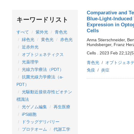
Comparative and Te
Blue-Light-Induced
キーワードリスト
Expression in Optog
Cells
すべて
紫外光
青色光
緑色光
黄色光
赤色光
Anna Stierschneider, Ben
Hundsberger, Franz Herz
近赤外光
Cells . 2023 Feb 22;12(5
オプトジェネティクス
光薬理学
青色光
オプトジェネ
光線力学療法（PDT）
免疫
炎症
抗菌光線力学療法（a-
PDT）
光駆動近接依存性ビオチン
標識法
光ゲノム編集
再生医療
iPS細胞
ドラッグデリバリー
プロテオーム
代謝工学