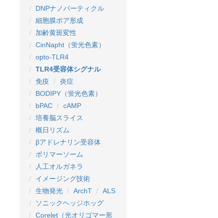
DNPナノパーティクル
細胞膜ポア形成
加齢黄斑変性
CinNapht（蛍光色素）
opto-TLR4
TLR4受容体シグナル
免疫
炎症
BODIPY（蛍光色素）
bPAC
cAMP
培養脳スライス
概日リズム
βアドレナリン受容体
ポリマーソーム
人工オルガネラ
イメージング技術
生物発光
ArchT
ALS
ソニックヘッジホッグ
Corelet（光オリゴマー形