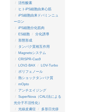
活性酸素
ヒトiPS細胞由来心筋
iPS細胞由来ドパミンニュ
ーロン
iPS細胞分化筋肉
ES細胞
分化誘導
形態形成
タンパク質相互作用
Magnetsシステム
CRISPR-Cas9
LOV2-BAX
LOV-Turbo
ポリフェノール
熱ショックタンパク質
mOpto
アンチエイジング
SuperNova（CALI法による
光分子不活性化）
光線皮膚症
多形日光疹