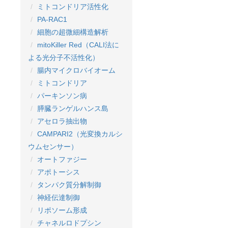
ミトコンドリア活性化
PA-RAC1
細胞の超微細構造解析
mitoKiller Red（CALI法に
よる光分子不活性化）
腸内マイクロバイオーム
ミトコンドリア
パーキンソン病
膵臓ランゲルハンス島
アセロラ抽出物
CAMPARI2（光変換カルシ
ウムセンサー）
オートファジー
アポトーシス
タンパク質分解制御
神経伝達制御
リポソーム形成
チャネルロドプシン