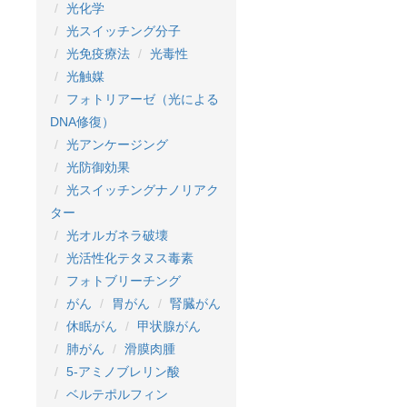
光化学
光スイッチング分子
光免疫療法
光毒性
光触媒
フォトリアーゼ（光による
DNA修復）
光アンケージング
光防御効果
光スイッチングナノリアク
ター
光オルガネラ破壊
光活性化テタヌス毒素
フォトブリーチング
がん
胃がん
腎臓がん
休眠がん
甲状腺がん
肺がん
滑膜肉腫
5-アミノブレリン酸
ベルテポルフィン