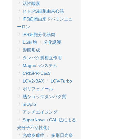
活性酸素
ヒトiPS細胞由来心筋
iPS細胞由来ドパミンニュ
ーロン
iPS細胞分化筋肉
ES細胞
分化誘導
形態形成
タンパク質相互作用
Magnetsシステム
CRISPR-Cas9
LOV2-BAX
LOV-Turbo
ポリフェノール
熱ショックタンパク質
mOpto
アンチエイジング
SuperNova（CALI法による
光分子不活性化）
光線皮膚症
多形日光疹