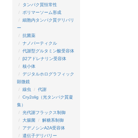
タンパク質恒常性
ポリマーソーム形成
細胞内タンパク質デリバリ
ー
抗菌薬
ナノパーティクル
代謝型グルタミン酸受容体
β2アドレナリン受容体
核小体
デジタルホログラフィック
顕微鏡
線虫
代謝
Cry2olig（光タンパク質凝
集）
光代謝フラックス制御
大腸菌
解糖系制御
アデノシンA2A受容体
遺伝子デリバリー