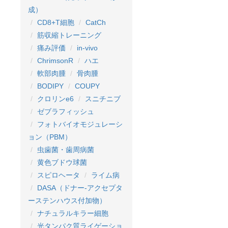
成）
CD8+T細胞
CatCh
筋収縮トレーニング
痛み評価
in-vivo
ChrimsonR
ハエ
軟部肉腫
骨肉腫
BODIPY
COUPY
クロリンe6
スニチニブ
ゼブラフィッシュ
フォトバイオモジュレーシ
ョン（PBM）
虫歯菌・歯周病菌
黄色ブドウ球菌
スピロヘータ
ライム病
DASA（ドナー-アクセプタ
ーステンハウス付加物）
ナチュラルキラー細胞
光タンパク質ライゲーショ