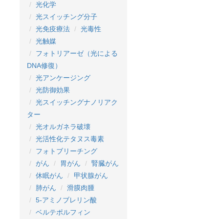
光化学
光スイッチング分子
光免疫療法
光毒性
光触媒
フォトリアーゼ（光による
DNA修復）
光アンケージング
光防御効果
光スイッチングナノリアク
ター
光オルガネラ破壊
光活性化テタヌス毒素
フォトブリーチング
がん
胃がん
腎臓がん
休眠がん
甲状腺がん
肺がん
滑膜肉腫
5-アミノブレリン酸
ベルテポルフィン