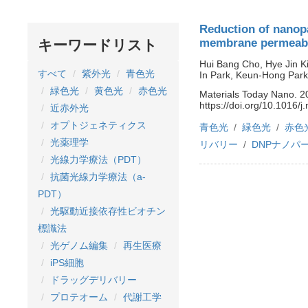
Reduction of nanopa
membrane permeabil
キーワードリスト
Hui Bang Cho, Hye Jin K
すべて
紫外光
青色光
In Park, Keun-Hong Park
緑色光
黄色光
赤色光
Materials Today Nano. 2
https://doi.org/10.1016
近赤外光
オプトジェネティクス
青色光
緑色光
赤色
光薬理学
リバリー
DNPナノパ
光線力学療法（PDT）
抗菌光線力学療法（a-
PDT）
光駆動近接依存性ビオチン
標識法
光ゲノム編集
再生医療
iPS細胞
ドラッグデリバリー
プロテオーム
代謝工学