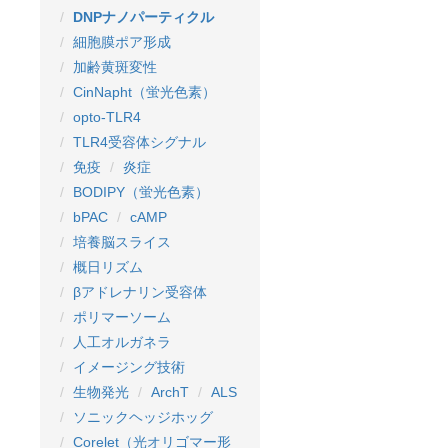
DNPナノパーティクル
細胞膜ポア形成
加齢黄斑変性
CinNapht（蛍光色素）
opto-TLR4
TLR4受容体シグナル
免疫
炎症
BODIPY（蛍光色素）
bPAC
cAMP
培養脳スライス
概日リズム
βアドレナリン受容体
ポリマーソーム
人工オルガネラ
イメージング技術
生物発光
ArchT
ALS
ソニックヘッジホッグ
Corelet（光オリゴマー形