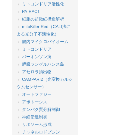
ミトコンドリア活性化
PA-RAC1
細胞の超微細構造解析
mitoKiller Red（CALI法に
よる光分子不活性化）
腸内マイクロバイオーム
ミトコンドリア
パーキンソン病
膵臓ランゲルハンス島
アセロラ抽出物
CAMPARI2（光変換カルシ
ウムセンサー）
オートファジー
アポトーシス
タンパク質分解制御
神経伝達制御
リポソーム形成
チャネルロドプシン