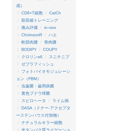
成）
CD8+T細胞
CatCh
筋収縮トレーニング
痛み評価
in-vivo
ChrimsonR
ハエ
軟部肉腫
骨肉腫
BODIPY
COUPY
クロリンe6
スニチニブ
ゼブラフィッシュ
フォトバイオモジュレーシ
ョン（PBM）
虫歯菌・歯周病菌
黄色ブドウ球菌
スピロヘータ
ライム病
DASA（ドナー-アクセプタ
ーステンハウス付加物）
ナチュラルキラー細胞
光タンパク質ライゲーショ