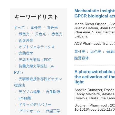
Mechanistic insights
GPCR biological act
キーワードリスト
Maria Ricart Ortega , Ali
すべて
紫外光
青色光
Juanlo Catena, Joan Fo
Charleine Zussy, Carmen
緑色光
黄色光
赤色光
Llebaria
近赤外光
ACS Pharmacol. Transl. 
オプトジェネティクス
紫外光
緑色光
光薬
光薬理学
酸受容体
光線力学療法（PDT）
抗菌光線力学療法（a-
A photoswitchable p
PDT）
the activation of t
光駆動近接依存性ビオチン
light
標識法
Anaëlle Dumazer, Roser 
光ゲノム編集
再生医療
Fanny Malhaire, Xavier 
Givalois, Guillaume Lebo
iPS細胞
ドラッグデリバリー
Biochem Pharmacol . 202
10.1016/j.bcp.2025.1170
プロテオーム
代謝工学