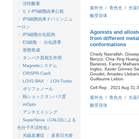
活性酸素
紫外光
青色光
光薬
ヒトiPS細胞由来心筋
酸受容体
iPS細胞由来ドパミンニュ
ーロン
Agonists and allost
iPS細胞分化筋肉
from different meta
ES細胞
分化誘導
conformations
形態形成
Chady Nasrallah, Giusepp
タンパク質相互作用
Berizzi, Chia-Ying Huang
Banères, Fanny Malhaire
Magnetsシステム
Ingles, Xavier Gómez-San
CRISPR-Cas9
Goudet, Amadeu Llebaria,
Guillaume Lebon
LOV2-BAX
LOV-Turbo
Cell Rep . 2021 Aug 31;3
ポリフェノール
熱ショックタンパク質
紫外光
青色光
光薬
mOpto
酸受容体
アンチエイジング
SuperNova（CALI法による
光分子不活性化）
光線皮膚症
多形日光疹