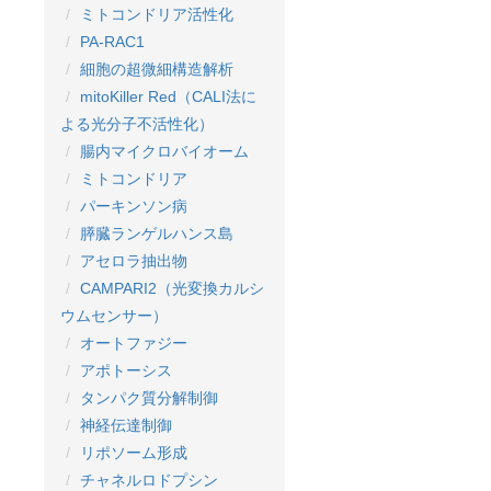
ミトコンドリア活性化
PA-RAC1
細胞の超微細構造解析
mitoKiller Red（CALI法に
よる光分子不活性化）
腸内マイクロバイオーム
ミトコンドリア
パーキンソン病
膵臓ランゲルハンス島
アセロラ抽出物
CAMPARI2（光変換カルシ
ウムセンサー）
オートファジー
アポトーシス
タンパク質分解制御
神経伝達制御
リポソーム形成
チャネルロドプシン