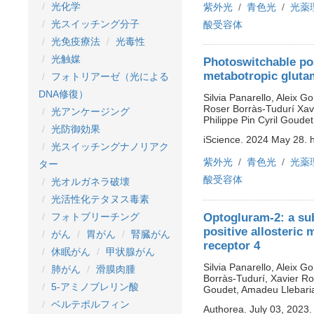
光化学
紫外光
青色光
光薬
光スイッチング分子
酸受容体
光免疫療法
光毒性
光触媒
Photoswitchable pos
metabotropic glutam
フォトリアーゼ（光による
DNA修復）
Silvia Panarello, Aleix G
Roser Borràs-Tudurí Xav
光アンケージング
Philippe Pin Cyril Goud
光防御効果
iScience. 2024 May 28. h
光スイッチングナノリアク
紫外光
青色光
光薬
ター
酸受容体
光オルガネラ破壊
光活性化テタヌス毒素
Optogluram-2: a su
フォトブリーチング
positive allosteric
がん
胃がん
腎臓がん
receptor 4
休眠がん
甲状腺がん
Silvia Panarello, Aleix G
肺がん
滑膜肉腫
Borràs-Tudurí, Xavier Ro
5-アミノブレリン酸
Goudet, Amadeu Llebari
ベルテポルフィン
Authorea. July 03, 202