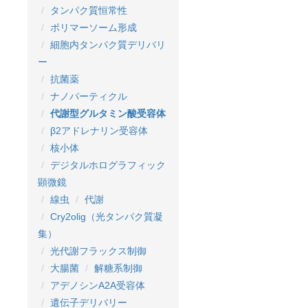
タンパク質恒常性
ポリマーソーム形成
細胞内タンパク質デリバリ
ー
抗菌薬
ナノパーティクル
代謝型グルタミン酸受容体
β2アドレナリン受容体
核小体
デジタルホログラフィック
顕微鏡
線虫
代謝
Cry2olig（光タンパク質凝
集）
光代謝フラックス制御
大腸菌
解糖系制御
アデノシンA2A受容体
遺伝子デリバリー