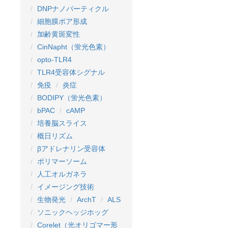
DNPナノパーティクル
細胞膜ポア形成
加齢黄斑変性
CinNapht（蛍光色素）
opto-TLR4
TLR4受容体シグナル
免疫
炎症
BODIPY（蛍光色素）
bPAC
cAMP
培養脳スライス
概日リズム
βアドレナリン受容体
ポリマーソーム
人工オルガネラ
イメージング技術
生物発光
ArchT
ALS
ソニックヘッジホッグ
Corelet（光オリゴマー形