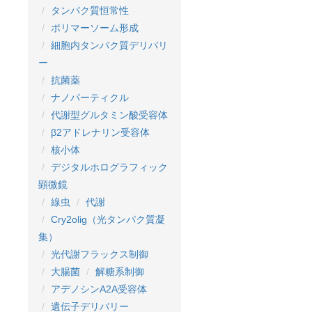
タンパク質恒常性
ポリマーソーム形成
細胞内タンパク質デリバリ
ー
抗菌薬
ナノパーティクル
代謝型グルタミン酸受容体
β2アドレナリン受容体
核小体
デジタルホログラフィック
顕微鏡
線虫
代謝
Cry2olig（光タンパク質凝
集）
光代謝フラックス制御
大腸菌
解糖系制御
アデノシンA2A受容体
遺伝子デリバリー