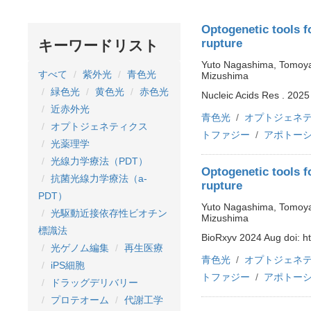
Optogenetic tools 
rupture
キーワードリスト
Yuto Nagashima, Tomoya
すべて
紫外光
青色光
Mizushima
緑色光
黄色光
赤色光
Nucleic Acids Res . 2025
近赤外光
青色光
オプトジェネ
オプトジェネティクス
トファジー
アポトー
光薬理学
光線力学療法（PDT）
Optogenetic tools 
抗菌光線力学療法（a-
rupture
PDT）
Yuto Nagashima, Tomoya
光駆動近接依存性ビオチン
Mizushima
標識法
BioRxyv 2024 Aug doi: h
光ゲノム編集
再生医療
青色光
オプトジェネ
iPS細胞
トファジー
アポトー
ドラッグデリバリー
プロテオーム
代謝工学