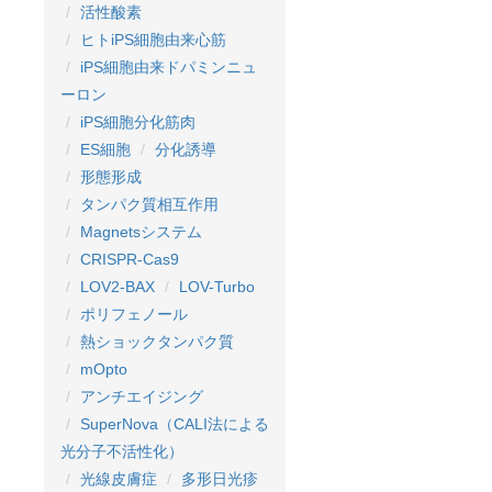
活性酸素
ヒトiPS細胞由来心筋
iPS細胞由来ドパミンニュ
ーロン
iPS細胞分化筋肉
ES細胞
分化誘導
形態形成
タンパク質相互作用
Magnetsシステム
CRISPR-Cas9
LOV2-BAX
LOV-Turbo
ポリフェノール
熱ショックタンパク質
mOpto
アンチエイジング
SuperNova（CALI法による
光分子不活性化）
光線皮膚症
多形日光疹