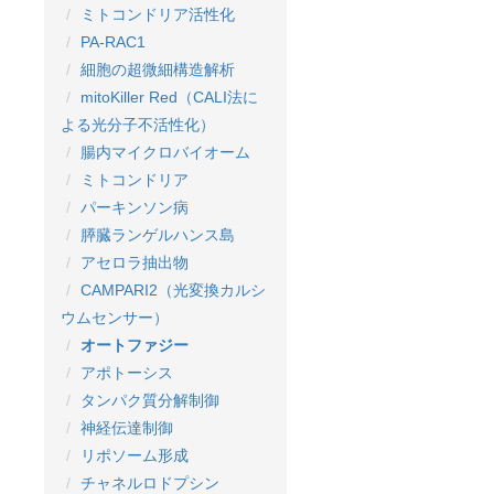
ミトコンドリア活性化
PA-RAC1
細胞の超微細構造解析
mitoKiller Red（CALI法に
よる光分子不活性化）
腸内マイクロバイオーム
ミトコンドリア
パーキンソン病
膵臓ランゲルハンス島
アセロラ抽出物
CAMPARI2（光変換カルシ
ウムセンサー）
オートファジー
アポトーシス
タンパク質分解制御
神経伝達制御
リポソーム形成
チャネルロドプシン