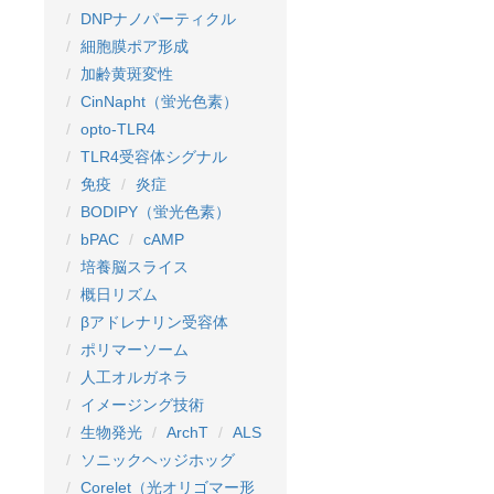
DNPナノパーティクル
細胞膜ポア形成
加齢黄斑変性
CinNapht（蛍光色素）
opto-TLR4
TLR4受容体シグナル
免疫
炎症
BODIPY（蛍光色素）
bPAC
cAMP
培養脳スライス
概日リズム
βアドレナリン受容体
ポリマーソーム
人工オルガネラ
イメージング技術
生物発光
ArchT
ALS
ソニックヘッジホッグ
Corelet（光オリゴマー形