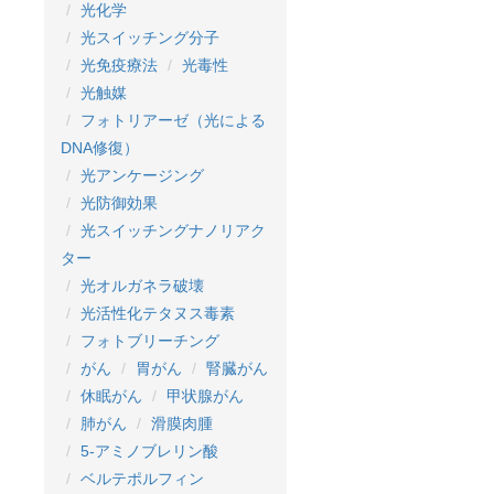
光化学
光スイッチング分子
光免疫療法
光毒性
光触媒
フォトリアーゼ（光による
DNA修復）
光アンケージング
光防御効果
光スイッチングナノリアク
ター
光オルガネラ破壊
光活性化テタヌス毒素
フォトブリーチング
がん
胃がん
腎臓がん
休眠がん
甲状腺がん
肺がん
滑膜肉腫
5-アミノブレリン酸
ベルテポルフィン