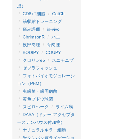
成）
CD8+T細胞
CatCh
筋収縮トレーニング
痛み評価
in-vivo
ChrimsonR
ハエ
軟部肉腫
骨肉腫
BODIPY
COUPY
クロリンe6
スニチニブ
ゼブラフィッシュ
フォトバイオモジュレーシ
ョン（PBM）
虫歯菌・歯周病菌
黄色ブドウ球菌
スピロヘータ
ライム病
DASA（ドナー-アクセプタ
ーステンハウス付加物）
ナチュラルキラー細胞
光タンパク質ライゲーショ