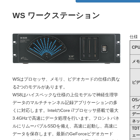
WS ワークステーション
仕様
CP
メ
WSはプロセッサ、メモリ、ビデオカードの仕様の異な
ビ
る2つのモデルがあります。
WS8はハイスペックな仕様の上位モデルで神経生理学
OS
データのマルチチャンネル記録アプリケーションの多
イ
くに対応します。IntelのCore i7プロセッサ搭載で最大
デ
3.4GHzで高速にデータ処理を行います。フロントパネ
ネ
ルにリムーバブルSSDを備え、高速に起動し、高速に
TD
データを保存します。最新のGeForceビデオカード
ェ