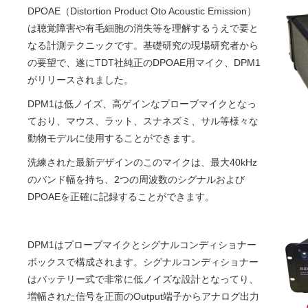
DPOAE（Distortion Product Oto Acoustic Emission）
は聴覚障害や有毛細胞の消失等を理解するうえで要と
なる計測テクニックです。基礎研究の現場研究者から
の要望で、遂にTDT社純正のDPOAE用マイク、DPM1
がリリースされました。
DPM1は低ノイズ、高ゲインなプローブマイクとなっ
ており、マウス、ラット、スナネズミ、サル等様々な
動物モデルに使用することができます。
洗練された最新デザインのこのマイクは、最大40kHz
のバンド幅を持ち、2つの周波数のシグナルおよび
DPOAEを正確に記録することができます。
DPM1はプローブマイクとシグナルコンディショナー
ボックスで構成されます。シグナルコンディショナー
はバッテリー式で非常に低ノイズな設計となってり、
増幅された信号を正面のOutput端子からアナログ出力