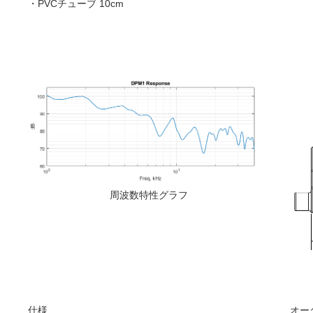
・PVCチューブ 10cm
周波数特性グラフ
仕様
オー