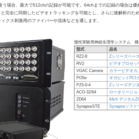
使う場合、最大で512chの記録が可能です。64chまでの記録の場合
タと完全に同期したビデオトラッキングを可能とし、さらに後解析のため
ティクス刺激用のファイバーや流体などを通します。
慢性実験用神経生理学システム 構
型式
品名
RZ2-8
Zシリーズベース
RV2
ビデオプロセッ
VGAC Camera
カラービデオカ
PO5e
ギガビットPCIカード
PZ5-0-4
Zシリーズデジ
ACO-32/64
ロータリージョイ
ZD64
64ch デジタルZ
SynapseSTE
Synapseソフ