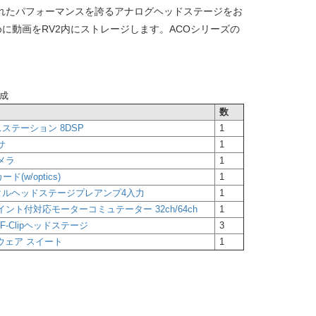
は優れたパフォーマンスを誇るアナログヘッドステージをお
に動画をRV2内にストレージします。ACOシリーズの
成
数
ステーション 8DSP
1
サ
1
メラ
1
(w/optics)
1
タルヘッドステージプレアンプ4入力
1
ント付対応モーターコミュテーター 32ch/64ch
1
IF-Clipヘッドステージ
3
トウェア スイート
1