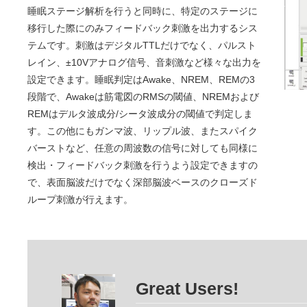
睡眠ステージ解析を行うと同時に、特定のステージに
移行した際にのみフィードバック刺激を出力するシス
テムです。刺激はデジタルTTLだけでなく、パルスト
レイン、±10Vアナログ信号、音刺激など様々な出力を
設定できます。睡眠判定はAwake、NREM、REMの3
段階で、Awakeは筋電図のRMSの閾値、NREMおよび
REMはデルタ波成分/シータ波成分の閾値で判定しま
す。この他にもガンマ波、リップル波、またスパイク
バーストなど、任意の周波数の信号に対しても同様に
検出・フィードバック刺激を行うよう設定できますの
で、表面脳波だけでなく深部脳波ベースのクローズド
ループ刺激が行えます。
Great Users!