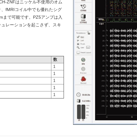
CH-ZNFはニッケル不使用のオム
、fMRIコイル中でも優れたシグ
mまで可能です。PZ5アンプは入
チュレーションを起こさず、スキ
数
1
1
1
1
1