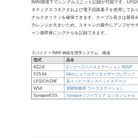
fMRI環境下でシングルユニット記録が可能です。LP32
ネティクスコネクタおよび電子回路素子を使用しており
ナルクオリティを確保できます。ケーブル長さは最長4
力レンジが大きいため、スキャンの最中にアンプがサ
ャン後即座にシグナルを記録できます。
スパイク + fMRI 神経生理学システム 構成
型式
品名
RZ2-8
Zシリーズベースステーション 8DSP
PZ5-64
64chニューロデジタイザープレアンプ
LP32CH-ZNF
高インピーダンスヘッドステージ
WS8
実験制御用 ワークステーション
SynapseESS
Synapseソフトウェア エッセンシャル