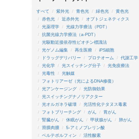
すべて
紫外光
青色光
緑色光
黄色光
赤色光
近赤外光
オプトジェネティクス
光薬理学
光線力学療法（PDT）
抗菌光線力学療法（a-PDT）
光駆動近接依存性ビオチン標識法
光ゲノム編集
再生医療
iPS細胞
ドラッグデリバリー
プロテオーム
代謝工学
光化学
光スイッチング分子
光免疫療法
光毒性
光触媒
フォトリアーゼ（光によるDNA修復）
光アンケージング
光防御効果
光スイッチングナノリアクター
光オルガネラ破壊
光活性化テタヌス毒素
フォトブリーチング
がん
胃がん
腎臓がん
休眠がん
甲状腺がん
肺がん
滑膜肉腫
5-アミノブレリン酸
ベルテポルフィン
活性酸素