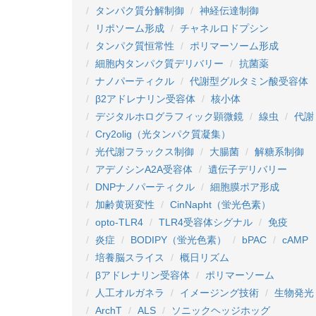
タンパク質分解制御
神経伝達制御
リポソーム形成
チャネルロドプシン
タンパク質恒常性
ポリマーソーム形成
細胞内タンパク質デリバリー
抗菌薬
ナノパーティクル
代謝型グルタミン酸受容体
β2アドレナリン受容体
核小体
デジタルホログラフィック顕微鏡
線虫
代謝
Cry2olig（光タンパク質凝集）
光代謝フラックス制御
大腸菌
解糖系制御
アデノシンA2A受容体
遺伝子デリバリー
DNPナノパーティクル
細胞膜ポア形成
加齢黄斑変性
CinNapht（蛍光色素）
opto-TLR4
TLR4受容体シグナル
免疫
炎症
BODIPY（蛍光色素）
bPAC
cAMP
培養脳スライス
概日リズム
βアドレナリン受容体
ポリマーソーム
人工オルガネラ
イメージング技術
生物発光
ArchT
ALS
ソニックヘッジホッグ