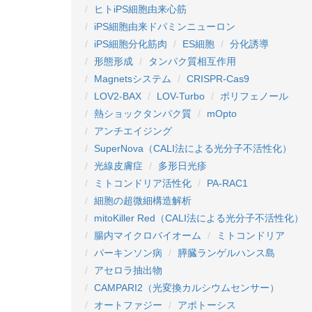
ヒトiPS細胞由来心筋
iPS細胞由来ドパミンニューロン
iPS細胞分化筋肉
ES細胞
分化誘導
形態形成
タンパク質相互作用
Magnetsシステム
CRISPR-Cas9
LOV2-BAX
LOV-Turbo
ポリフェノール
熱ショックタンパク質
mOpto
アンチエイジング
SuperNova（CALI法による光分子不活性化）
光線皮膚症
多形日光疹
ミトコンドリア活性化
PA-RAC1
細胞の超微細構造解析
mitoKiller Red（CALI法による光分子不活性化）
腸内マイクロバイオーム
ミトコンドリア
パーキンソン病
膵臓ランゲルハンス島
アセロラ抽出物
CAMPARI2（光変換カルシウムセンサー）
オートファジー
アポトーシス