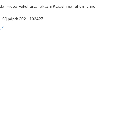
a, Hideo Fukuhara, Takashi Karashima, Shun-Ichiro
016/j.pdpdt.2021.102427.
ブ