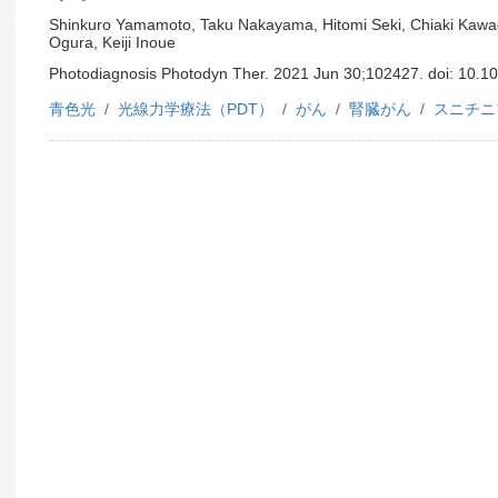
Shinkuro Yamamoto, Taku Nakayama, Hitomi Seki, Chiaki Kawad
Ogura, Keiji Inoue
Photodiagnosis Photodyn Ther. 2021 Jun 30;102427. doi: 10.1
青色光
光線力学療法（PDT）
がん
腎臓がん
スニチニ